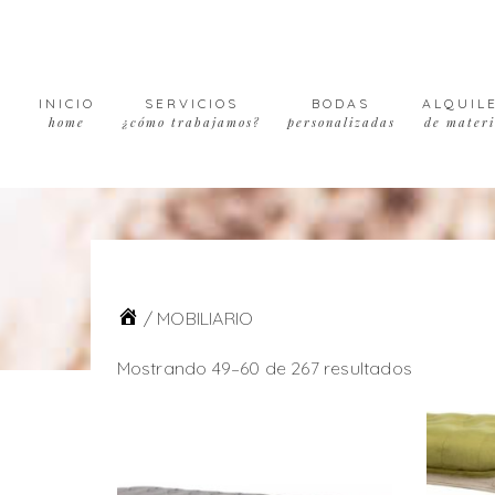
Skip
Skip
Skip
Skip
to
to
to
to
primary
main
primary
footer
navigation
content
sidebar
INICIO
SERVICIOS
BODAS
ALQUIL
home
¿cómo trabajamos?
personalizadas
de materi
/
MOBILIARIO
Mostrando 49–60 de 267 resultados