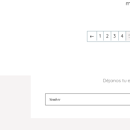
m
←
1
2
3
4
Déjanos tu 