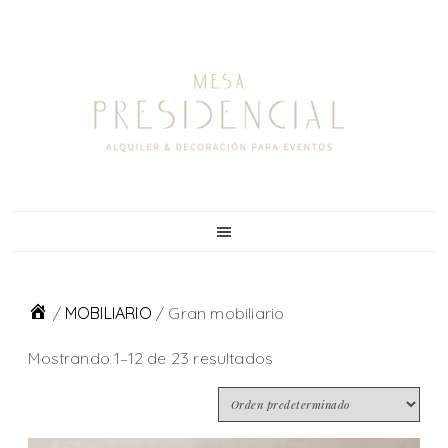
Skip
Skip
Skip
to
to
to
primary
main
footer
navigation
content
/
MOBILIARIO
/
Gran mobiliario
Mostrando 1–12 de 23 resultados