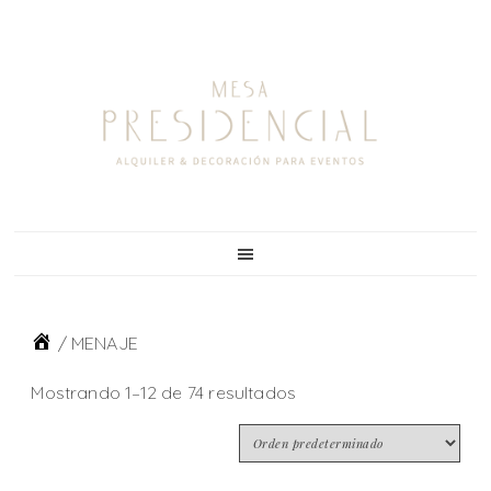
Skip
Skip
Skip
Skip
to
to
to
to
primary
main
primary
footer
navigation
content
sidebar
/
MENAJE
Mostrando 1–12 de 74 resultados