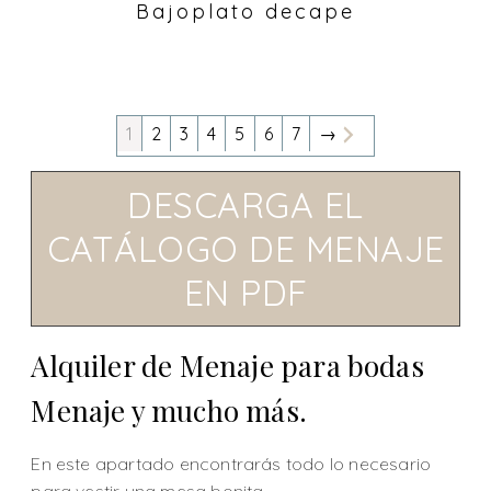
Bajoplato decape
1
2
3
4
5
6
7
→
DESCARGA EL
CATÁLOGO DE MENAJE
EN PDF
Alquiler de Menaje para bodas
Menaje y mucho más.
En este apartado encontrarás todo lo necesario
para vestir una mesa bonita.