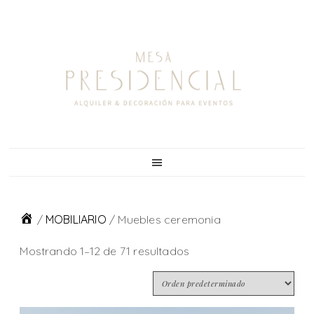
Skip
Skip
Skip
Skip
to
to
to
to
primary
main
primary
footer
navigation
content
sidebar
/
MOBILIARIO
/
Muebles ceremonia
Mostrando 1–12 de 71 resultados