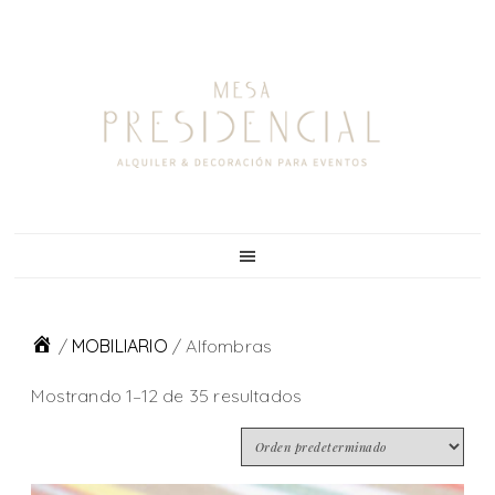
Skip
Skip
Skip
Skip
to
to
to
to
primary
main
primary
footer
navigation
content
sidebar
/
MOBILIARIO
/
Alfombras
Mostrando 1–12 de 35 resultados