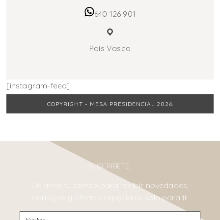
640 126 901
País Vasco
[instagram-feed]
COPYRIGHT - MESA PRESIDENCIAL 2026
SUSCRÍBETE!
Déjanos tu correo para recibir novedades,
consejos y ofertas especiales sólo para ti!