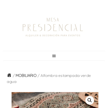
Skip
Skip
Skip
to
to
to
primary
main
footer
navigation
content
/
MOBILIARIO
/
Alfombra estampada verde
agua