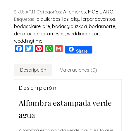
SKU:
AF.11
Categorías:
Alfombras
,
MOBILIARIO
Etiquetas:
alquilerdesillas
,
alquilerparaeventos
,
bodasalairelibre
,
bodasgipuzkoa
,
bodasnorte
,
decoracionparamesas
,
weddingdecor
,
weddingtime
Facebook
Twitter
Pinterest
WhatsApp
Gmail
Share
Descripción
Valoraciones (0)
Descripción
Alfombra estampada verde
agua
Alfombra estampada verde agua es lo que