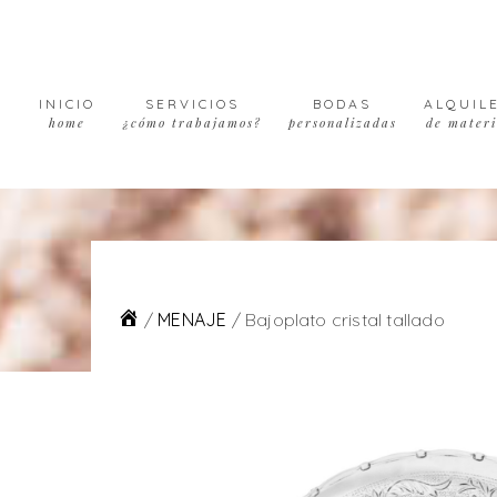
Skip
Skip
Skip
to
to
to
primary
main
footer
navigation
content
INICIO
SERVICIOS
BODAS
ALQUIL
home
¿cómo trabajamos?
personalizadas
de materi
/
MENAJE
/
Bajoplato cristal tallado