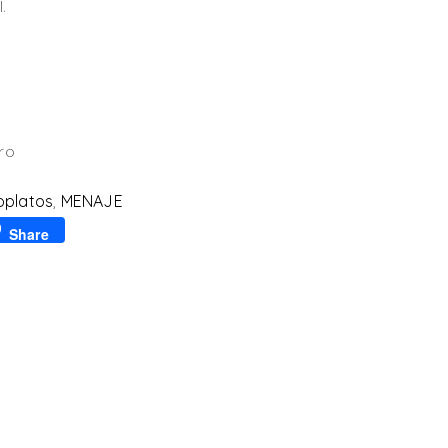
.
ro
oplatos
,
MENAJE
p
l
Share