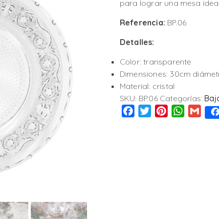
para lograr una mesa ideal
Referencia:
BP.06
Detalles:
Color: transparente
Dimensiones: 30cm diámet
Material: cristal
SKU:
BP.06
Categorías:
Baj
Facebook
Twitter
Pinterest
WhatsAp
Gmai