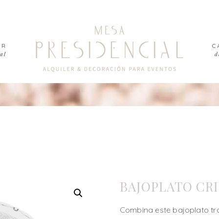
ER
C
al
d
BAJOPLATO CRI
Combina este bajoplato tr