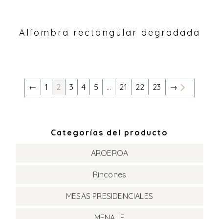
Alfombra rectangular degradada
←
1
2
3
4
5
…
21
22
23
→
Categorías del producto
AROEROA
Rincones
MESAS PRESIDENCIALES
MENAJE