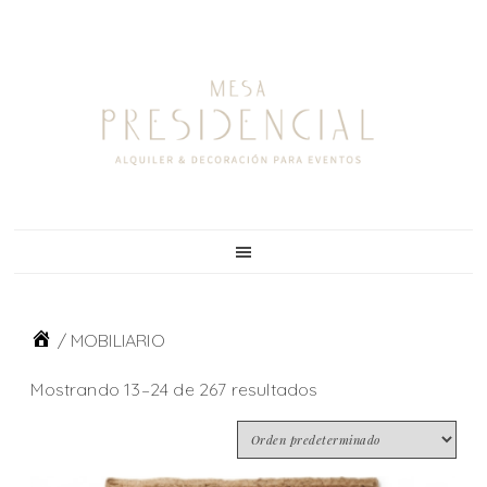
Skip
Skip
Skip
Skip
to
to
to
to
primary
main
primary
footer
navigation
content
sidebar
/
MOBILIARIO
Mostrando 13–24 de 267 resultados