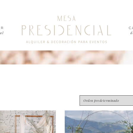
ER
C
al
d