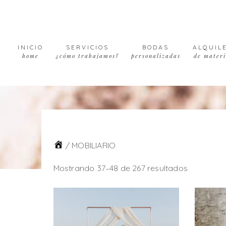
Skip
Skip
Skip
Skip
to
to
to
to
primary
main
primary
footer
navigation
content
sidebar
INICIO
SERVICIOS
BODAS
ALQUIL
home
¿cómo trabajamos?
personalizadas
de materi
/
MOBILIARIO
Mostrando 37–48 de 267 resultados