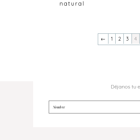
natural
←
1
2
3
4
Déjanos tu 