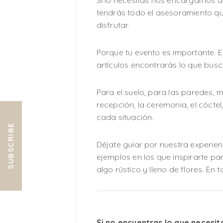
Si lo necesitas nos encargamos de
tendrás todo el asesoramiento qu
disfrutar.
Porque tu evento es importante.
artículos encontrarás lo que busc
Para el suelo, para las paredes, 
recepción, la ceremonia, el cóct
cada situación.
SUBSCRIBE
Déjate guiar por nuestra experien
ejemplos en los que inspirarte para
algo rústico y lleno de flores. En
Si no encuentras lo que necesit