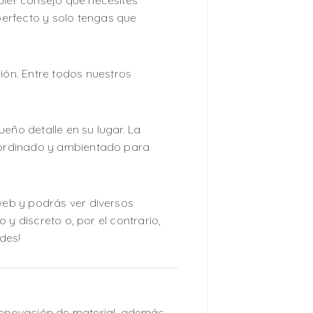
uier consejo que necesites
erfecto y solo tengas que
ón. Entre todos nuestros
eño detalle en su lugar. La
coordinado y ambientado para
 web y podrás ver diversos
 y discreto o, por el contrario,
des!
renovación de material, además