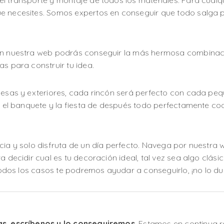
l transporte y montaje de todos los materiales. Para cualq
e necesites. Somos expertos en conseguir que todo salga p
 En nuestra web podrás conseguir la más hermosa combinaci
as para construir tu idea.
mesas y exteriores, cada rincón será perfecto con cada pequ
el, el banquete y la fiesta de después todo perfectamente 
cia y solo disfruta de un día perfecto. Navega por nuestra
 decidir cual es tu decoración ideal, tal vez sea algo clásico
 todos los casos te podremos ayudar a conseguirlo, ¡no lo du
as, escríbenos y lo conseguiremos
. Estamos en continua 