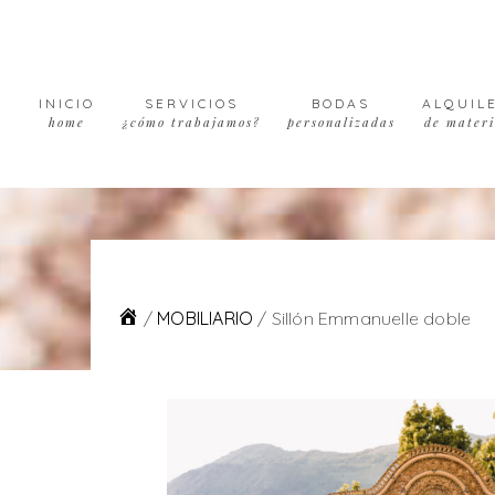
Skip
Skip
Skip
to
to
to
primary
main
footer
navigation
content
INICIO
SERVICIOS
BODAS
ALQUIL
home
¿cómo trabajamos?
personalizadas
de materi
/
MOBILIARIO
/
Sillón Emmanuelle doble