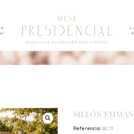
ER
C
al
d
SILLÓN EMMAN
Referencia:
BC.11