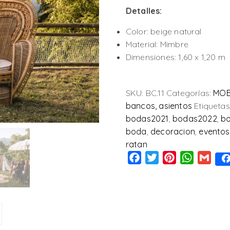
Detalles:
Color: beige natural
Material: Mimbre
Dimensiones: 1,60 x 1,20 m
SKU:
BC.11
Categorías:
MOB
bancos, asientos
Etiquetas
bodas2021
,
bodas2022
,
b
boda
,
decoracion
,
eventos
ratan
Facebook
Twitter
Pinterest
WhatsAp
Gmai