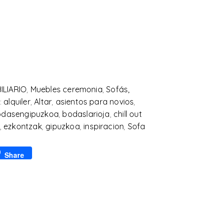
ILIARIO
,
Muebles ceremonia
,
Sofás,
:
alquiler
,
Altar
,
asientos para novios
,
odasengipuzkoa
,
bodaslarioja
,
chill out
,
ezkontzak
,
gipuzkoa
,
inspiracion
,
Sofa
p
l
Share