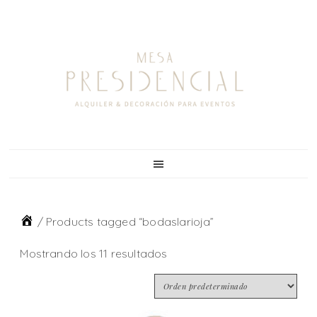
Skip
Skip
Skip
to
to
to
primary
main
footer
navigation
content
/
Products tagged “bodaslarioja”
Mostrando los 11 resultados