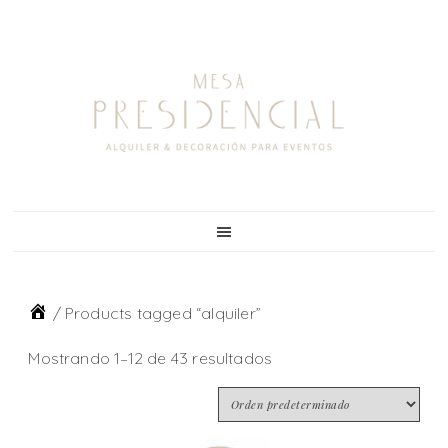
Skip
Skip
Skip
to
to
to
primary
main
footer
navigation
content
/
Products tagged “alquiler”
Mostrando 1–12 de 43 resultados