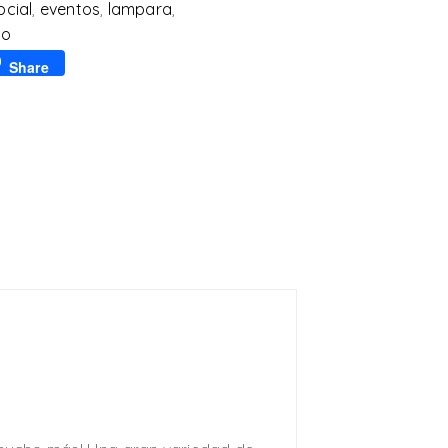
cial
,
eventos
,
lampara
,
io
p
l
Share