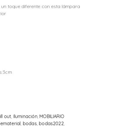
e un toque diferente con esta lámpara
ior
as:3cm
ll out
,
Iluminación
,
MOBILIARIO
dematerial
,
bodas
,
bodas2022
,