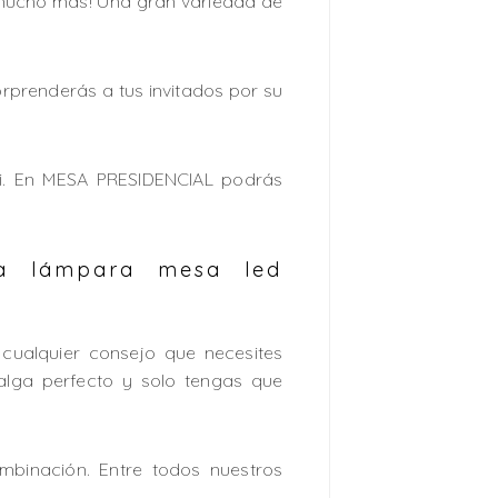
 mucho más! Una gran variedad de
rprenderás a tus invitados por su
i. En MESA PRESIDENCIAL podrás
ta lámpara mesa led
 cualquier consejo que necesites
alga perfecto y solo tengas que
binación. Entre todos nuestros