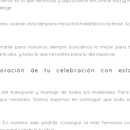
terior es lo que necesitas y aquí podrás encontrar eso ¡y
legir.
cones usando esta lámpara mesa led inalámbrico exterior. So
tante para nosotros siempre buscamos lo mejor para t
tículos y todo lo que necesites para tu día especial.
oración de tu celebración con es
del transporte y montaje de todos los materiales. Para
que necesites. Somos expertos en conseguir que todo s
e. En nuestra web podrás conseguir la más hermosa com
as para construir tu idea.