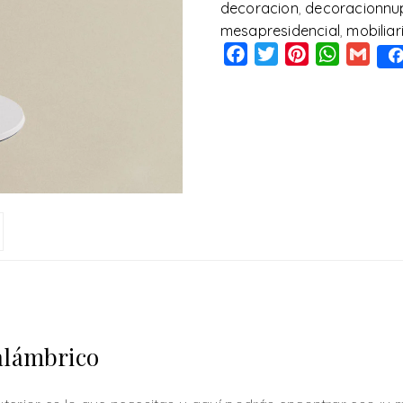
decoracion
,
decoracionnup
mesapresidencial
,
mobiliar
Facebook
Twitter
Pinterest
WhatsAp
Gmai
alámbrico