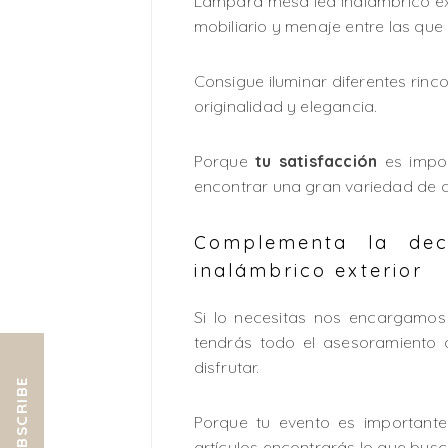
Lámpara mesa led inalámbrico ex
mobiliario y menaje entre las que e
Consigue iluminar diferentes rin
originalidad y elegancia.
Porque
tu satisfacción
es impor
encontrar una gran variedad de ar
Complementa la dec
inalámbrico exterior
Si lo necesitas nos encargamos 
tendrás todo el asesoramiento 
disfrutar.
SUBSCRIBE
Porque tu evento es important
artículos encontrarás lo que busc