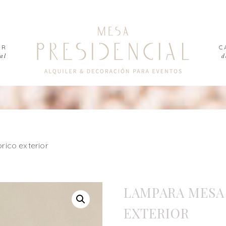
ER
C
al
d
ico exterior
LAMPARA MESA
EXTERIOR