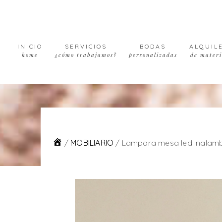
Skip
Skip
Skip
to
to
to
primary
main
footer
navigation
content
INICIO
SERVICIOS
BODAS
ALQUIL
home
¿cómo trabajamos?
personalizadas
de materi
/
MOBILIARIO
/
Lampara mesa led inalambr