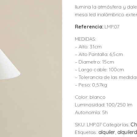
Ilumina la atmósfera y dal
mesa led inalámbrico exter
Referencia:
LMP.07
MEDIDAS:
– Alto: 31cm
– Alto Pantalla: 6,5cm
– Diametro: 15cm
– Largo cable: 100cm
– Tolerancia de las medid
– Peso: 0,57kg
Color: blanco
Luminosidad: 100/250 lm
Autonomía: 5h
SKU:
LMP.07
Categorías:
Chi
Etiquetas:
alquiler
,
alquiler