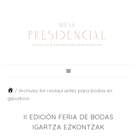
Skip
Skip
Skip
to
to
to
primary
main
footer
navigation
content
/
Archives for restaurantes para bodas en
gipuzkoa
II EDICIÓN FERIA DE BODAS
IGARTZA EZKONTZAK