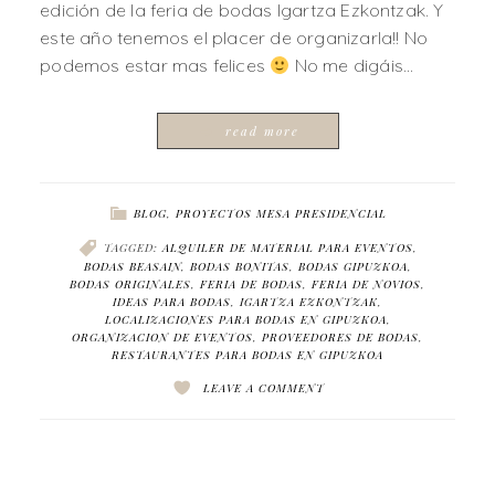
edición de la feria de bodas Igartza Ezkontzak. Y
este año tenemos el placer de organizarla!! No
podemos estar mas felices
No me digáis…
read more
BLOG
,
PROYECTOS MESA PRESIDENCIAL
TAGGED:
ALQUILER DE MATERIAL PARA EVENTOS
,
BODAS BEASAIN
,
BODAS BONITAS
,
BODAS GIPUZKOA
,
BODAS ORIGINALES
,
FERIA DE BODAS
,
FERIA DE NOVIOS
,
IDEAS PARA BODAS
,
IGARTZA EZKONTZAK
,
LOCALIZACIONES PARA BODAS EN GIPUZKOA
,
ORGANIZACION DE EVENTOS
,
PROVEEDORES DE BODAS
,
RESTAURANTES PARA BODAS EN GIPUZKOA
LEAVE A COMMENT