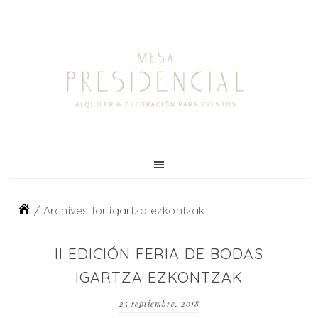
Skip
Skip
Skip
to
to
to
primary
main
footer
navigation
content
/
Archives for igartza ezkontzak
II EDICIÓN FERIA DE BODAS
IGARTZA EZKONTZAK
25 septiembre, 2018