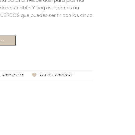
ta Editorial Recuerdos, para plasmar
oda sostenible. Y hoy os traemos un
ECUERDOS que puedes sentir con los cinco
ore
,
SOSTENIBLE
LEAVE A COMMENT