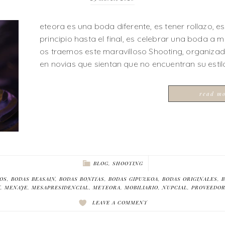
eteora es una boda diferente, es tener rollazo, e
principio hasta el final, es celebrar una boda a 
os traemos este maravilloso Shooting, organiz
en novias que sientan que no encuentran su estil
read m
BLOG
,
SHOOTING
TOS
,
BODAS BEASAIN
,
BODAS BONITAS
,
BODAS GIPUZKOA
,
BODAS ORIGINALES
,
N
,
MENAJE
,
MESAPRESIDENCIAL
,
METEORA
,
MOBILIARIO
,
NUPCIAL
,
PROVEEDOR
LEAVE A COMMENT