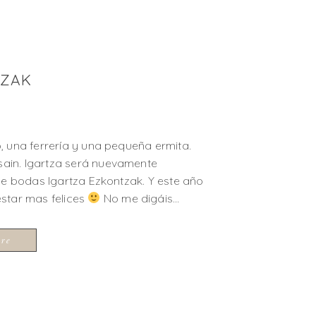
TZAK
, una ferrería y una pequeña ermita.
ain. Igartza será nuevamente
de bodas Igartza Ezkontzak. Y este año
star mas felices
No me digáis…
ore