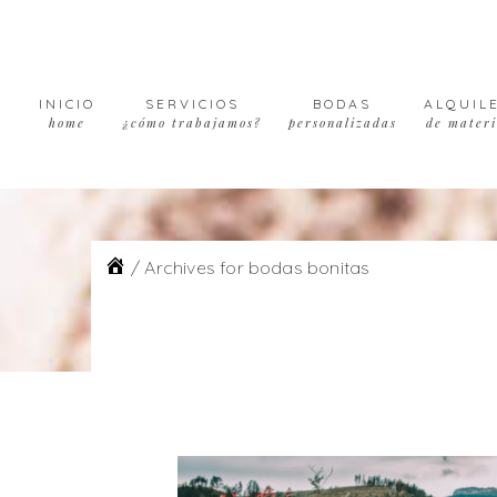
Skip
Skip
Skip
to
to
to
primary
main
footer
navigation
content
INICIO
SERVICIOS
BODAS
ALQUIL
home
¿cómo trabajamos?
personalizadas
de materi
/
Archives for bodas bonitas