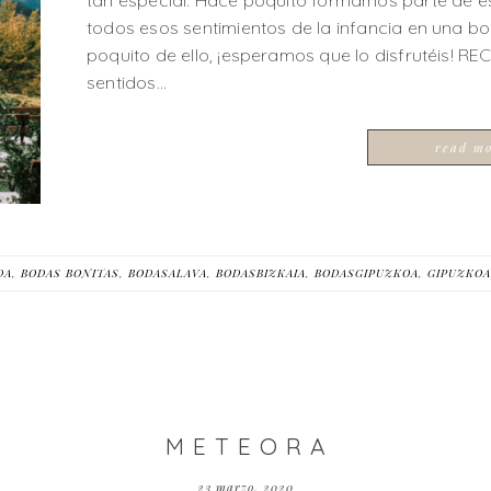
tan especial. Hace poquito formamos parte de es
todos esos sentimientos de la infancia en una b
poquito de ello, ¡esperamos que lo disfrutéis! R
sentidos…
read m
DA
,
BODAS BONITAS
,
BODASALAVA
,
BODASBIZKAIA
,
BODASGIPUZKOA
,
GIPUZKOA
M E T E O R A
23 marzo, 2020