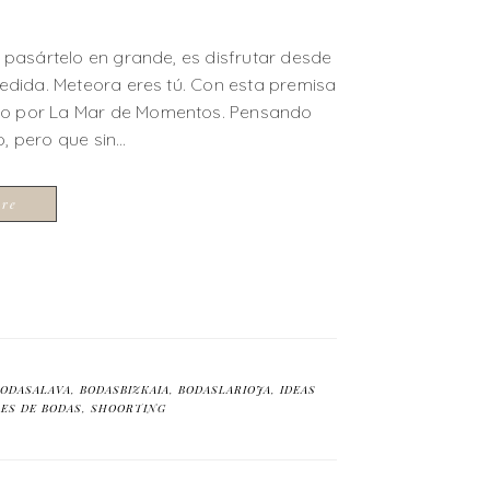
s pasártelo en grande, es disfrutar desde
medida. Meteora eres tú. Con esta premisa
ado por La Mar de Momentos. Pensando
o, pero que sin…
ore
BODASALAVA
,
BODASBIZKAIA
,
BODASLARIOJA
,
IDEAS
ES DE BODAS
,
SHOORTING