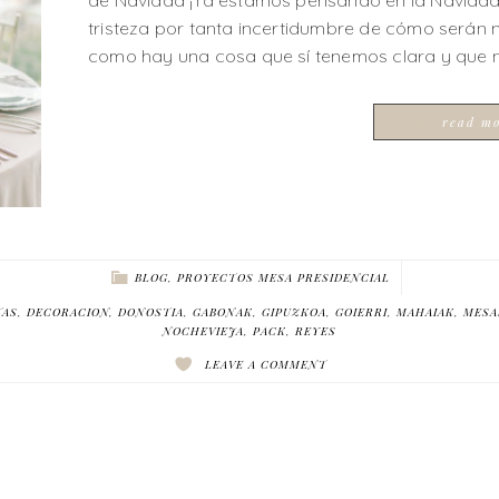
de Navidad ¡Ya estamos pensando en la Navidad! 
tristeza por tanta incertidumbre de cómo serán
como hay una cosa que sí tenemos clara y que n
read m
BLOG
,
PROYECTOS MESA PRESIDENCIAL
TAS
,
DECORACION
,
DONOSTIA
,
GABONAK
,
GIPUZKOA
,
GOIERRI
,
MAHAIAK
,
MESA
NOCHEVIEJA
,
PACK
,
REYES
LEAVE A COMMENT