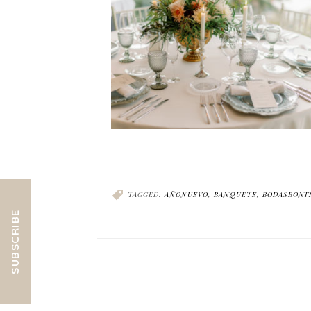
TAGGED:
AÑONUEVO
,
BANQUETE
,
BODASBONI
SUBSCRIBE