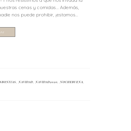
Y nos resistimos a que nos invada la
 nuestras cenas y comidas… Además,
adie nos puede prohibir, ¡estamos…
ore
SBONITAS
,
NAVIDAD
,
NAVIDAD2020
,
NOCHEBUENA
,