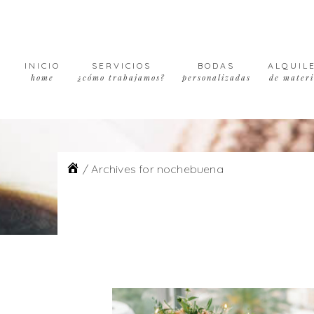
Skip
Skip
Skip
to
to
to
primary
main
footer
navigation
content
INICIO
SERVICIOS
BODAS
ALQUIL
home
¿cómo trabajamos?
personalizadas
de materi
/
Archives for nochebuena