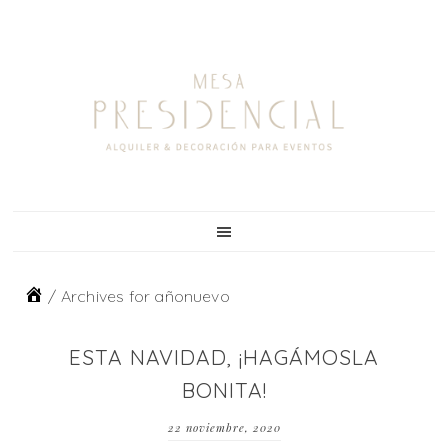
Skip
Skip
Skip
to
to
to
primary
main
footer
navigation
content
/
Archives for añonuevo
ESTA NAVIDAD, ¡HAGÁMOSLA
BONITA!
22 noviembre, 2020