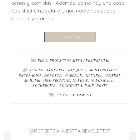
cenas y comidas… Además, como hay una cosa
que sí tenemos clara y que nadie nos puede
prohibir, ¡estamos…
read more
BLOG
,
PROYECTOS MESA PRESIDENCIAL
TAGGED:
AÑONUEVO
,
BANQUETE
,
BODASBONITAS
,
DECORACION
,
DONOSTIA
,
GABONAK
,
GIPUZKOA
,
GOIERRI
,
MAHAIAK
,
MESASBONITAS
,
NAVIDAD
,
NAVIDAD2020
,
NOCHEBUENA
,
NOCHEVIEJA
,
PACK
,
REYES
LEAVE A COMMENT
SUSCRÍBETE A NUESTRA NEWSLETTER