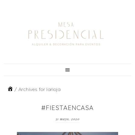
Skip
Skip
Skip
to
to
to
primary
main
footer
navigation
content
/
Archives for larioja
#FIESTAENCASA
31 mayo, 2020