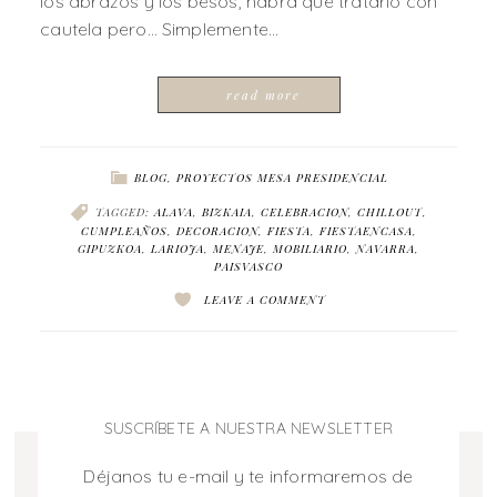
los abrazos y los besos, habrá que tratarlo con
cautela pero… Simplemente…
read more
BLOG
,
PROYECTOS MESA PRESIDENCIAL
TAGGED:
ALAVA
,
BIZKAIA
,
CELEBRACION
,
CHILLOUT
,
CUMPLEAÑOS
,
DECORACION
,
FIESTA
,
FIESTAENCASA
,
GIPUZKOA
,
LARIOJA
,
MENAJE
,
MOBILIARIO
,
NAVARRA
,
PAISVASCO
LEAVE A COMMENT
SUSCRÍBETE A NUESTRA NEWSLETTER
Déjanos tu e-mail y te informaremos de