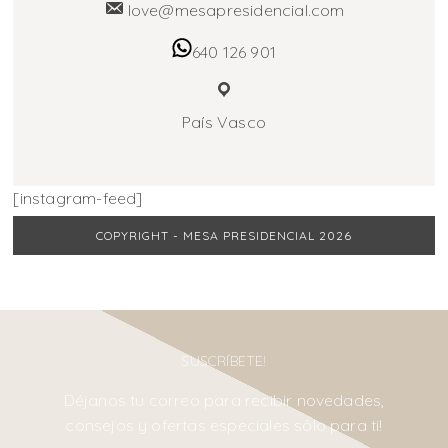
love@mesapresidencial.com
640 126 901
País Vasco
[instagram-feed]
COPYRIGHT - MESA PRESIDENCIAL 2026
SUSCRÍBETE!
Déjanos tu correo para recibir novedades,
consejos y ofertas especiales sólo para ti!