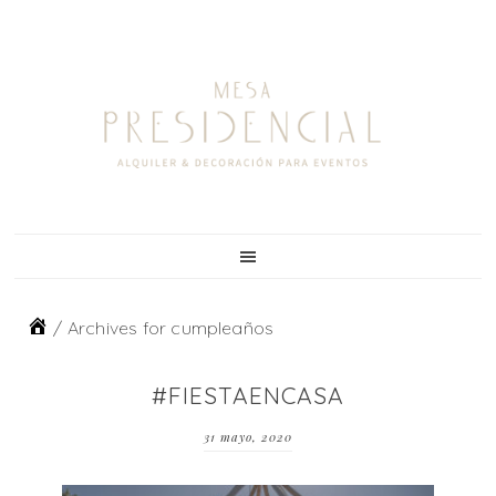
Skip
Skip
Skip
to
to
to
primary
main
footer
navigation
content
/
Archives for cumpleaños
#FIESTAENCASA
31 mayo, 2020