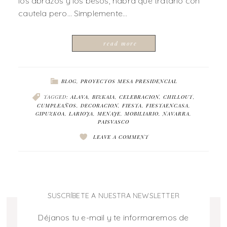
los abrazos y los besos, habrá que tratarlo con
cautela pero… Simplemente…
read more
BLOG
,
PROYECTOS MESA PRESIDENCIAL
TAGGED:
ALAVA
,
BIZKAIA
,
CELEBRACION
,
CHILLOUT
,
CUMPLEAÑOS
,
DECORACION
,
FIESTA
,
FIESTAENCASA
,
GIPUZKOA
,
LARIOJA
,
MENAJE
,
MOBILIARIO
,
NAVARRA
,
PAISVASCO
LEAVE A COMMENT
SUSCRÍBETE A NUESTRA NEWSLETTER
Déjanos tu e-mail y te informaremos de