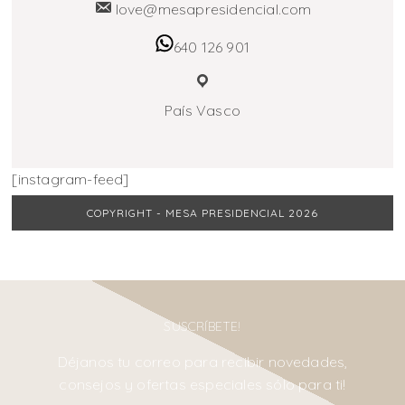
love@mesapresidencial.com
640 126 901
País Vasco
[instagram-feed]
COPYRIGHT - MESA PRESIDENCIAL 2026
SUSCRÍBETE!
Déjanos tu correo para recibir novedades,
consejos y ofertas especiales sólo para ti!