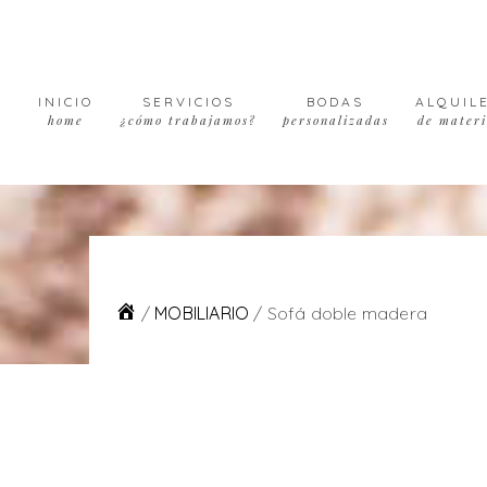
Skip
Skip
Skip
to
to
to
primary
main
footer
navigation
content
INICIO
SERVICIOS
BODAS
ALQUIL
home
¿cómo trabajamos?
personalizadas
de materi
/
MOBILIARIO
/
Sofá doble madera