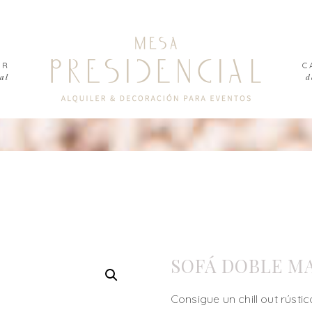
ER
C
al
d
SOFÁ DOBLE M
Consigue un chill out rúst