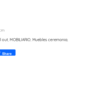
 cm
ll out
,
MOBILIARIO
,
Muebles ceremonia
,
p
l
Share