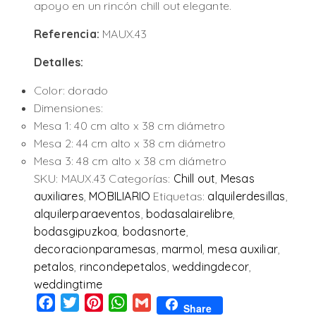
apoyo en un rincón chill out elegante.
Referencia:
MAUX.43
Detalles:
Color: dorado
Dimensiones:
Mesa 1: 40 cm alto x 38 cm diámetro
Mesa 2: 44 cm alto x 38 cm diámetro
Mesa 3: 48 cm alto x 38 cm diámetro
SKU:
MAUX.43
Categorías:
Chill out
,
Mesas
auxiliares
,
MOBILIARIO
Etiquetas:
alquilerdesillas
,
alquilerparaeventos
,
bodasalairelibre
,
bodasgipuzkoa
,
bodasnorte
,
decoracionparamesas
,
marmol
,
mesa auxiliar
,
petalos
,
rincondepetalos
,
weddingdecor
,
weddingtime
Facebook
Twitter
Pinterest
WhatsApp
Gmail
Share