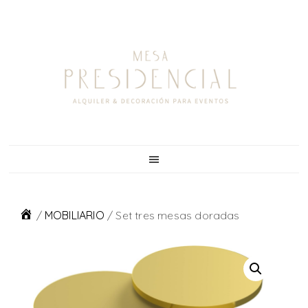
Skip
Skip
Skip
to
to
to
primary
main
footer
navigation
content
/
MOBILIARIO
/
Set tres mesas doradas