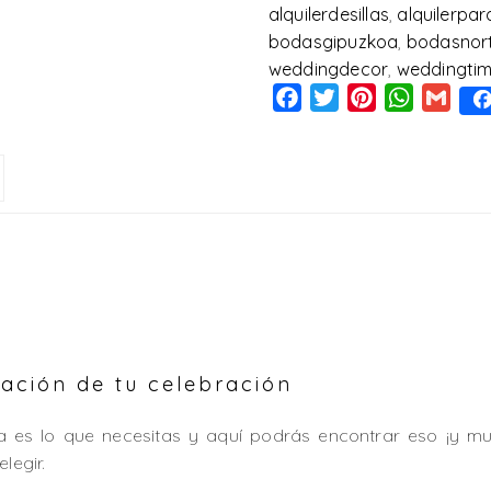
alquilerdesillas
,
alquilerpa
bodasgipuzkoa
,
bodasnor
weddingdecor
,
weddingti
Facebook
Twitter
Pinterest
WhatsAp
Gmai
ación de tu celebración
baja es lo que necesitas y aquí podrás encontrar eso ¡y
legir.