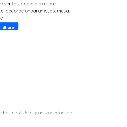
raeventos
,
bodasalairelibre
,
te
,
decoracionparamesas
,
mesa
,
me
p
l
Share
 mucho más! Una gran variedad de