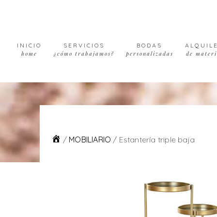
Skip
Skip
Skip
to
to
to
primary
main
footer
navigation
content
INICIO
SERVICIOS
BODAS
ALQUIL
home
¿cómo trabajamos?
personalizadas
de materi
/
MOBILIARIO
/
Estantería triple baja