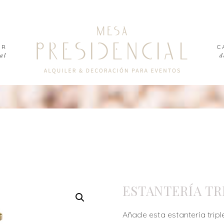
ER
C
al
d
ESTANTERÍA TR
Añade esta estantería trip