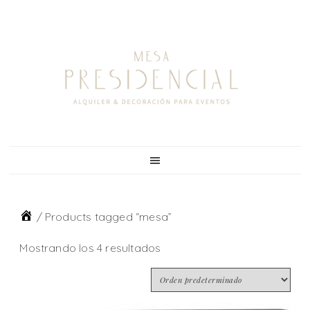
Skip
Skip
Skip
to
to
to
primary
main
footer
navigation
content
/
Products tagged “mesa”
Mostrando los 4 resultados