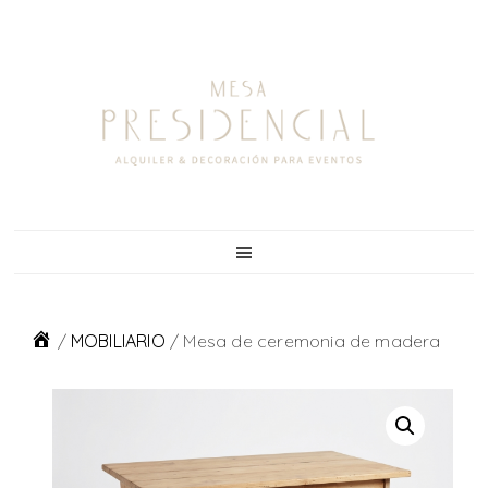
Skip
Skip
Skip
to
to
to
primary
main
footer
navigation
content
/
MOBILIARIO
/
Mesa de ceremonia de madera