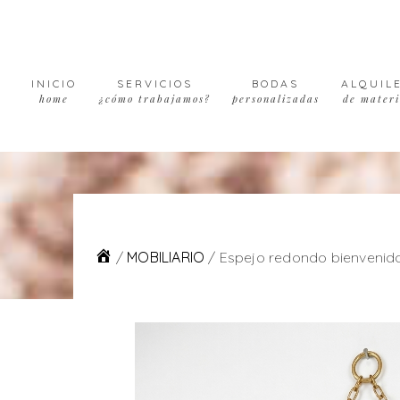
Skip
Skip
Skip
to
to
to
primary
main
footer
navigation
content
INICIO
SERVICIOS
BODAS
ALQUIL
home
¿cómo trabajamos?
personalizadas
de materi
/
MOBILIARIO
/
Espejo redondo bienvenid