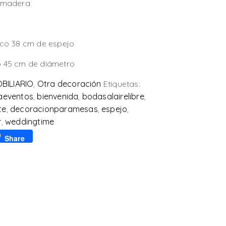
e madera
rco 38 cm de espejo
 45 cm de diámetro
BILIARIO
,
Otra decoración
Etiquetas:
raeventos
,
bienvenida
,
bodasalairelibre
,
te
,
decoracionparamesas
,
espejo
,
r
,
weddingtime
p
l
Share