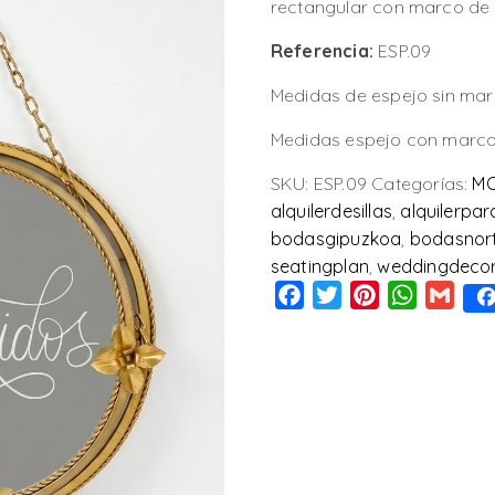
rectangular con marco d
Referencia:
ESP.09
Medidas de espejo sin ma
Medidas espejo con marco
SKU:
ESP.09
Categorías:
MO
alquilerdesillas
,
alquilerpa
bodasgipuzkoa
,
bodasnor
seatingplan
,
weddingdeco
Facebook
Twitter
Pinterest
WhatsAp
Gmai