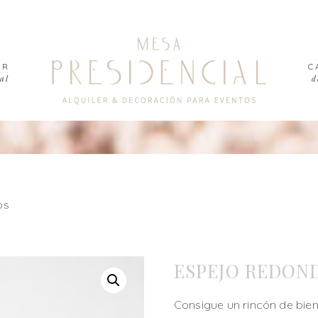
ER
C
al
d
os
ESPEJO REDON
Consigue un rincón de bie