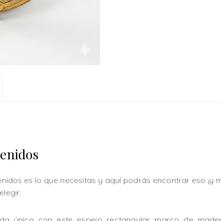
venidos
enidos es lo que necesitas y aquí podrás encontrar eso ¡
legir.
ida único con este espejo rectangular marco de made