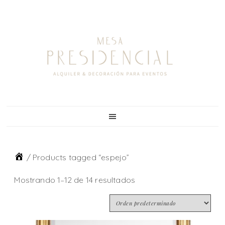
Skip
Skip
Skip
to
to
to
primary
main
footer
navigation
content
/
Products tagged “espejo”
Mostrando 1–12 de 14 resultados