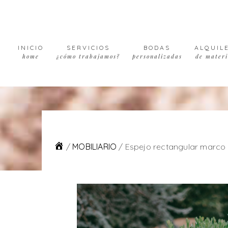
Skip
Skip
Skip
to
to
to
primary
main
footer
navigation
content
INICIO
SERVICIOS
BODAS
ALQUIL
home
¿cómo trabajamos?
personalizadas
de materi
/
MOBILIARIO
/
Espejo rectangular marco