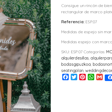
Consigue un rincón de bie
rectangular de marco plat
Referencia:
ESP.07
Medidas de espejo sin mar
Medidas espejo con marco
SKU:
ESP.07
Categorías:
MO
alquilerdesillas
,
alquilerpa
bodasgipuzkoa
,
bodasnor
seatingplan
,
weddingdeco
Facebook
Twitter
Pinterest
WhatsAp
Gmai