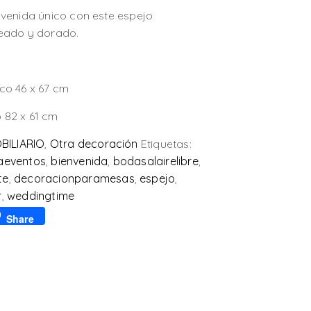
nvenida único con este espejo
eado y dorado.
co 46 x 67 cm
 82 x 61 cm
BILIARIO
,
Otra decoración
Etiquetas:
raeventos
,
bienvenida
,
bodasalairelibre
,
te
,
decoracionparamesas
,
espejo
,
r
,
weddingtime
p
l
Share