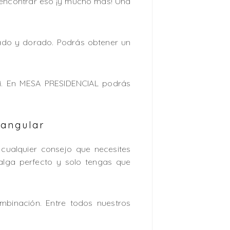
 encontrar eso ¡y mucho más! Una
ado y dorado. Podrás obtener un
i. En MESA PRESIDENCIAL podrás
tangular
 cualquier consejo que necesites
alga perfecto y solo tengas que
binación. Entre todos nuestros