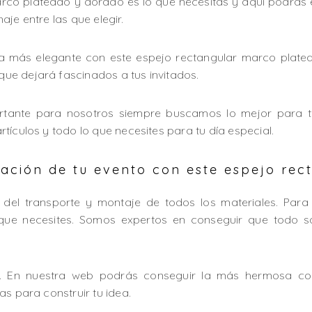
marco plateado y dorado es lo que necesitas y aquí podrás
je entre las que elegir.
da más elegante con este espejo rectangular marco plate
e dejará fascinados a tus invitados.
tante para nosotros siempre buscamos lo mejor para t
tículos y todo lo que necesites para tu día especial.
ción de tu evento con este espejo rec
del transporte y montaje de todos los materiales. Para
que necesites. Somos expertos en conseguir que todo s
e. En nuestra web podrás conseguir la más hermosa com
as para construir tu idea.