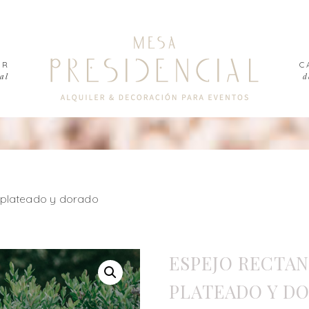
ER
C
al
d
 plateado y dorado
ESPEJO RECTA
PLATEADO Y D