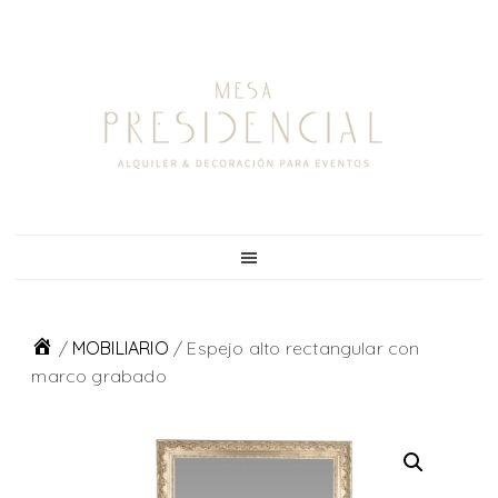
Skip
Skip
Skip
to
to
to
primary
main
footer
navigation
content
/
MOBILIARIO
/
Espejo alto rectangular con
marco grabado