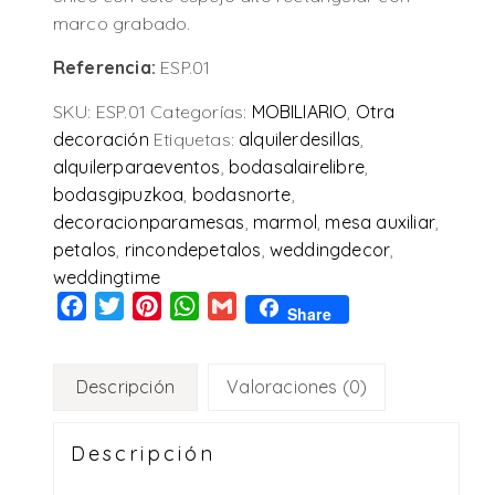
marco grabado.
Referencia:
ESP.01
SKU:
ESP.01
Categorías:
MOBILIARIO
,
Otra
decoración
Etiquetas:
alquilerdesillas
,
alquilerparaeventos
,
bodasalairelibre
,
bodasgipuzkoa
,
bodasnorte
,
decoracionparamesas
,
marmol
,
mesa auxiliar
,
petalos
,
rincondepetalos
,
weddingdecor
,
weddingtime
Facebook
Twitter
Pinterest
WhatsApp
Gmail
Share
Descripción
Valoraciones (0)
Descripción