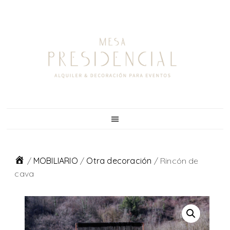
Skip
Skip
Skip
to
to
to
primary
main
footer
navigation
content
/
MOBILIARIO
/
Otra decoración
/
Rincón de
cava