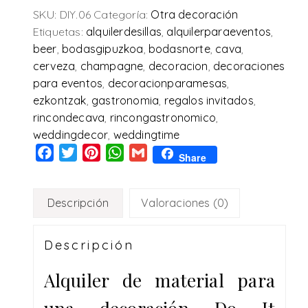
SKU:
DIY.06
Categoría:
Otra decoración
Etiquetas:
alquilerdesillas
,
alquilerparaeventos
,
beer
,
bodasgipuzkoa
,
bodasnorte
,
cava
,
cerveza
,
champagne
,
decoracion
,
decoraciones
para eventos
,
decoracionparamesas
,
ezkontzak
,
gastronomia
,
regalos invitados
,
rincondecava
,
rincongastronomico
,
weddingdecor
,
weddingtime
Facebook
Twitter
Pinterest
WhatsApp
Gmail
Share
Descripción
Valoraciones (0)
Descripción
Alquiler de material para