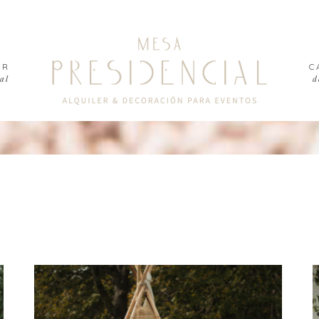
ER
C
al
d