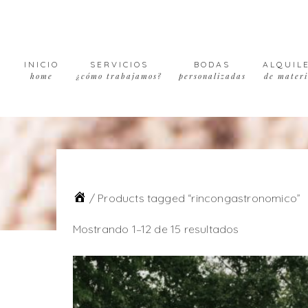
Skip
Skip
Skip
to
to
to
primary
main
footer
navigation
content
INICIO
SERVICIOS
BODAS
ALQUIL
home
¿cómo trabajamos?
personalizadas
de materi
/
Products tagged “rincongastronomico”
Mostrando 1–12 de 15 resultados