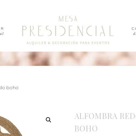
ER
C
al
d
ilo boho
ALFOMBRA RED
BOHO