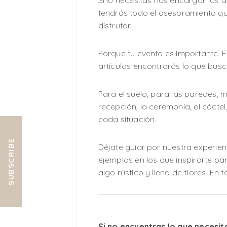
Si lo necesitas nos encargamos de
tendrás todo el asesoramiento qu
disfrutar.
Porque tu evento es importante.
artículos encontrarás lo que busc
Para el suelo, para las paredes, 
recepción, la ceremonia, el cóct
cada situación.
SUBSCRIBE
Déjate guiar por nuestra experien
ejemplos en los que inspirarte para
algo rústico y lleno de flores. En
Si no encuentras lo que necesit