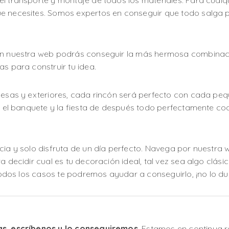
l transporte y montaje de todos los materiales. Para cualq
e necesites. Somos expertos en conseguir que todo salga p
 En nuestra web podrás conseguir la más hermosa combinaci
as para construir tu idea.
mesas y exteriores, cada rincón será perfecto con cada pequ
el, el banquete y la fiesta de después todo perfectamente 
cia y solo disfruta de un día perfecto. Navega por nuestra
 decidir cual es tu decoración ideal, tal vez sea algo clásico
 todos los casos te podremos ayudar a conseguirlo, ¡no lo du
as, escríbenos y lo conseguiremos
. Estamos en continua 