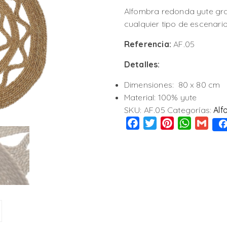
Alfombra redonda yute gra
cualquier tipo de escenario
Referencia:
AF.05
Detalles:
Dimensiones: 80 x 80 cm
Material: 100% yute
SKU:
AF.05
Categorías:
Alf
Facebook
Twitter
Pinterest
WhatsAp
Gmai