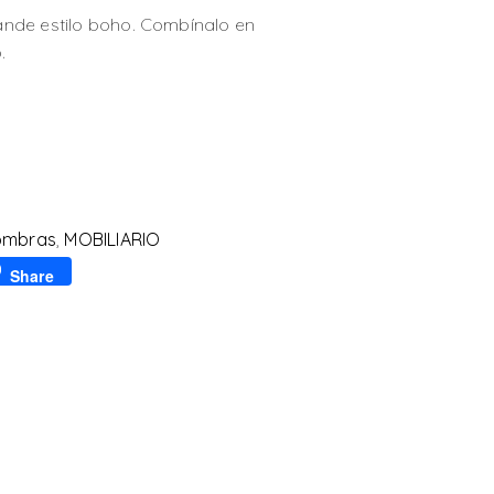
nde estilo boho. Combínalo en
.
ombras
,
MOBILIARIO
p
l
Share