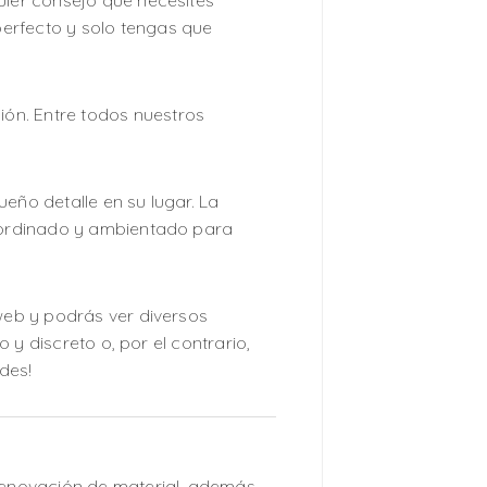
uier consejo que necesites
erfecto y solo tengas que
ón. Entre todos nuestros
eño detalle en su lugar. La
coordinado y ambientado para
 web y podrás ver diversos
 y discreto o, por el contrario,
des!
renovación de material, además