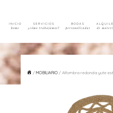
Skip
Skip
Skip
to
to
to
primary
main
footer
navigation
content
INICIO
SERVICIOS
BODAS
ALQUIL
home
¿cómo trabajamos?
personalizadas
de materi
/
MOBILIARIO
/
Alfombra redonda yute est