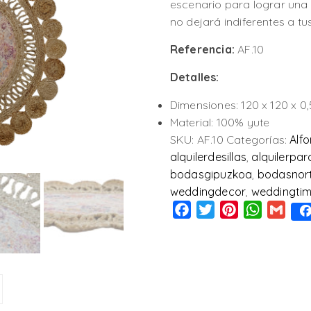
escenario para lograr una
no dejará indiferentes a tus
Referencia:
AF.10
Detalles:
Dimensiones: 120 x 120 x 0,
Material: 100% yute
SKU:
AF.10
Categorías:
Alf
alquilerdesillas
,
alquilerpa
bodasgipuzkoa
,
bodasnor
weddingdecor
,
weddingti
Facebook
Twitter
Pinterest
WhatsAp
Gmai