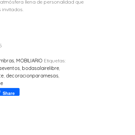
 atmósfera llena de personalidad que
 invitados.
5
ombras
,
MOBILIARIO
Etiquetas:
raeventos
,
bodasalairelibre
,
te
,
decoracionparamesas
,
me
p
l
Share