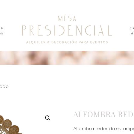
ER
C
al
d
pado
ALFOMBRA RED
Alfombra redonda estampa