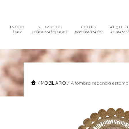
Skip
Skip
Skip
to
to
to
primary
main
footer
navigation
content
INICIO
SERVICIOS
BODAS
ALQUIL
home
¿cómo trabajamos?
personalizadas
de materi
/
MOBILIARIO
/
Alfombra redonda estam