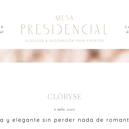
ER
C
al
d
CLÒRYSE
6 julio, 2020
da y elegante sin perder nada de roman