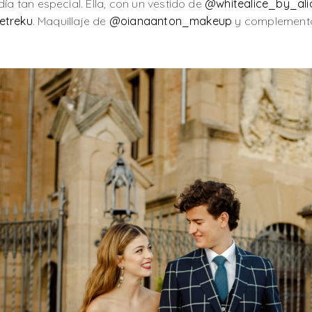
día tan especial. Ella, con un vestido de
@whitealice_by_ali
etreku
. Maquillaje de
@oianaanton_makeup
y complement