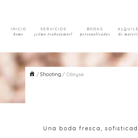
Skip
Skip
Skip
to
to
to
primary
main
footer
navigation
content
INICIO
SERVICIOS
BODAS
ALQUIL
home
¿cómo trabajamos?
personalizadas
de materi
/
Shooting
/
Clòryse
Una boda fresca, sofistica