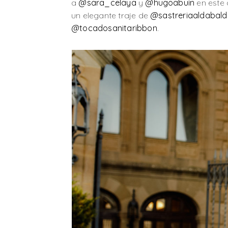
a
@sara_celaya
y
@hugoabuin
en este 
un elegante traje de
@sastreriaaldabald
@tocadosanitaribbon
.