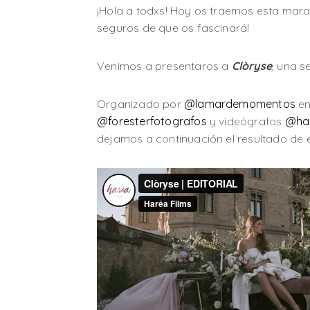
¡Hola a todxs! Hoy os traemos esta mar
seguros de que os fascinará!
Venimos a presentaros a
Clòryse
, una s
Organizado por
@lamardemomentos
en
@foresterfotografos
y videógrafos
@har
dejamos a continuación el resultado de e