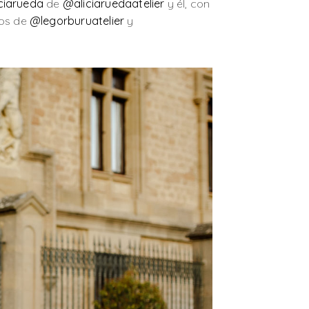
ciarueda
de
@aliciaruedaatelier
y él, con
os de
@legorburuatelier
y