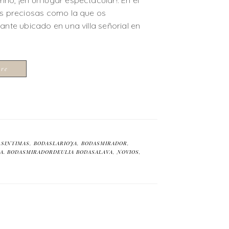
o, ¡en un lugar espectacular!. En el
as preciosas como la que os
ante ubicado en una villa señorial en
ore
ASINTIMAS
,
BODASLARIOJA
,
BODASMIRADOR
,
A. BODASMIRADORDEULIA BODASALAVA
,
NOVIOS
,