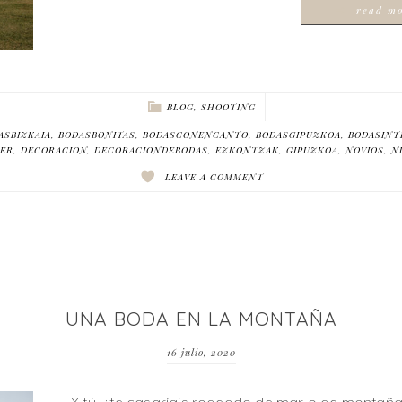
read m
BLOG
,
SHOOTING
ASBIZKAIA
,
BODASBONITAS
,
BODASCONENCANTO
,
BODASGIPUZKOA
,
BODASINT
ER
,
DECORACION
,
DECORACIONDEBODAS
,
EZKONTZAK
,
GIPUZKOA
,
NOVIOS
,
N
LEAVE A COMMENT
UNA BODA EN LA MONTAÑA
16 julio, 2020
Y tú, ¿te casaríais rodeado de mar o de montañas