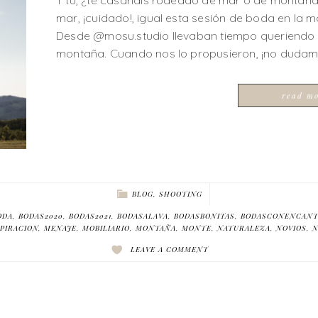
mar, ¡cuidado!, igual esta sesión de boda en la
Desde @mosu.studio llevaban tiempo queriendo 
montaña. Cuando nos lo propusieron, ¡no dudam
read m
BLOG
,
SHOOTING
ODA
,
BODAS2020
,
BODAS2021
,
BODASALAVA
,
BODASBONITAS
,
BODASCONENCAN
PIRACION
,
MENAJE
,
MOBILIARIO
,
MONTAÑA
,
MONTE
,
NATURALEZA
,
NOVIOS
,
N
LEAVE A COMMENT