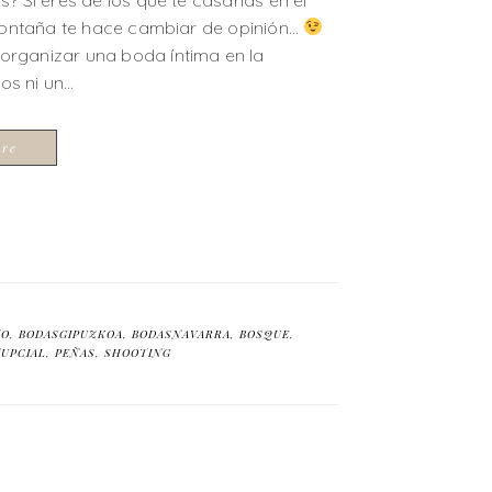
 montaña te hace cambiar de opinión…
organizar una boda íntima en la
os ni un…
ore
TO
,
BODASGIPUZKOA
,
BODASNAVARRA
,
BOSQUE
,
UPCIAL
,
PEÑAS
,
SHOOTING