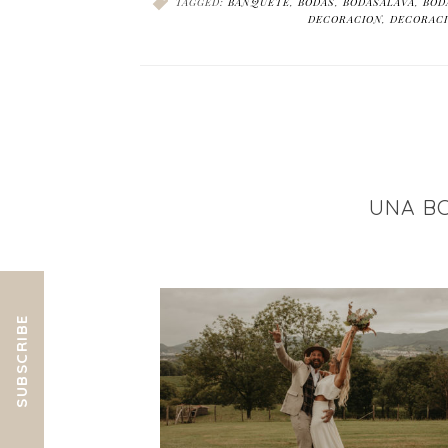
TAGGED:
BANQUETE
,
BODAS
,
BODASALAVA
,
BOD
DECORACION
,
DECORAC
UNA BO
SUBSCRIBE