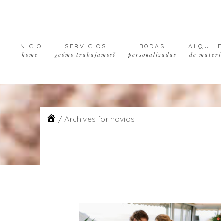
Skip
Skip
Skip
to
to
to
primary
main
footer
navigation
content
INICIO
SERVICIOS
BODAS
ALQUIL
home
¿cómo trabajamos?
personalizadas
de materi
/
Archives for novios