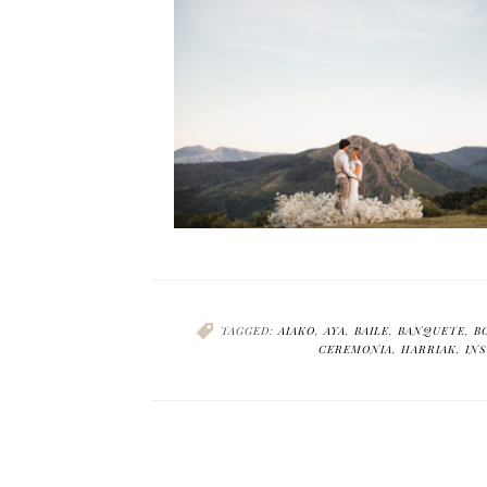
TAGGED:
AIAKO
,
AYA
,
BAILE
,
BANQUETE
,
B
CEREMONIA
,
HARRIAK
,
INS