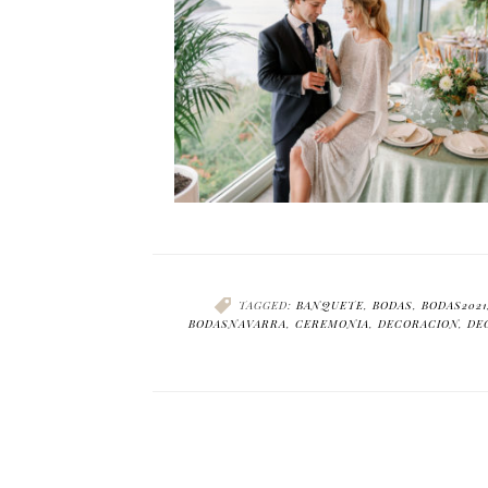
TAGGED:
BANQUETE
,
BODAS
,
BODAS2021
BODASNAVARRA
,
CEREMONIA
,
DECORACION
,
DE