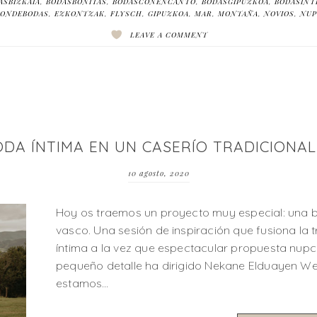
ASBIZKAIA
,
BODASBONITAS
,
BODASCONENCANTO
,
BODASGIPUZKOA
,
BODASINT
IONDEBODAS
,
EZKONTZAK
,
FLYSCH
,
GIPUZKOA
,
MAR
,
MONTAÑA
,
NOVIOS
,
NUP
LEAVE A COMMENT
DA ÍNTIMA EN UN CASERÍO TRADICIONA
10 agosto, 2020
Hoy os traemos un proyecto muy especial: una bo
vasco. Una sesión de inspiración que fusiona la
íntima a la vez que espectacular propuesta nu
pequeño detalle ha dirigido Nekane Elduayen W
estamos…