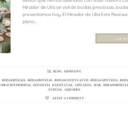
sesión que hemos diseñado con todo nuestro cariñ
Mirador de Ulía se vivirán bodas preciosas, bod
presentamos hoy. El Mirador de Ulía Este Restaur
pleno…
read m
BLOG
,
SHOOTING
,
BODASBIZKAIA
,
BODASBONITAS
,
BODASCONENCANTO
,
BODASGIPUZKOA
,
BOD
CORACIONDEBODAS
,
DONOSTIA
,
EZKONTZAK
,
GIPUZKOA
,
MAR
,
MIRADORDEULI
NUPCIAL
,
SIQUIERO
LEAVE A COMMENT