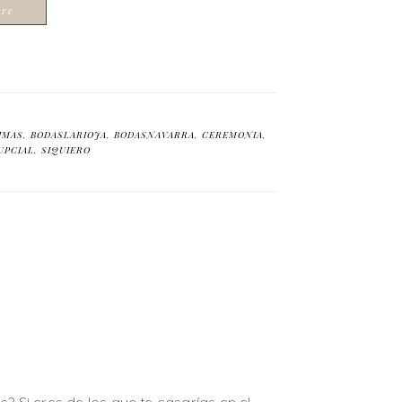
ore
IMAS
,
BODASLARIOJA
,
BODASNAVARRA
,
CEREMONIA
,
UPCIAL
,
SIQUIERO
? Si eres de los que te casarías en el