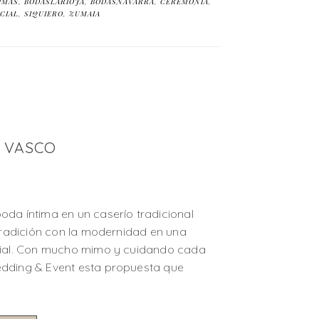
IMAS
,
BODASLARIOJA
,
BODASNAVARRA
,
CEREMONIA
,
CIAL
,
SIQUIERO
,
ZUMAIA
L VASCO
da íntima en un caserío tradicional
 tradición con la modernidad en una
pcial. Con mucho mimo y cuidando cada
edding & Event esta propuesta que