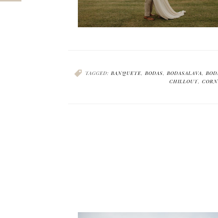
TAGGED:
BANQUETE
,
BODAS
,
BODASALAVA
,
BOD
CHILLOUT
,
CORN