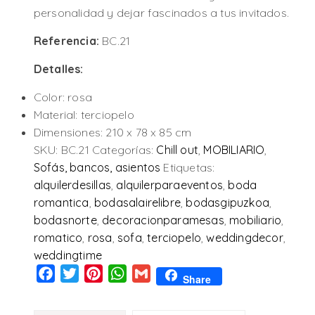
personalidad y dejar fascinados a tus invitados.
Referencia:
BC.21
Detalles:
Color: rosa
Material: terciopelo
Dimensiones: 210 x 78 x 85 cm
SKU:
BC.21
Categorías:
Chill out
,
MOBILIARIO
,
Sofás, bancos, asientos
Etiquetas:
alquilerdesillas
,
alquilerparaeventos
,
boda
romantica
,
bodasalairelibre
,
bodasgipuzkoa
,
bodasnorte
,
decoracionparamesas
,
mobiliario
,
romatico
,
rosa
,
sofa
,
terciopelo
,
weddingdecor
,
weddingtime
Facebook
Twitter
Pinterest
WhatsApp
Gmail
Share