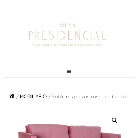
Skip
Skip
Skip
to
to
to
primary
main
footer
navigation
content
/
MOBILIARIO
/
Sofá tres plazas rosa terciopelo