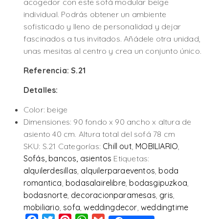
acogedor con este sofá modular beige
individual. Podrás obtener un ambiente
sofisticado y lleno de personalidad y dejar
fascinados a tus invitados. Añádele otra unidad,
unas mesitas al centro y crea un conjunto único.
Referencia: S.21
Detalles:
Color: beige
Dimensiones: 90 fondo x 90 ancho x altura de
asiento 40 cm. Altura total del sofá 78 cm
SKU:
S.21
Categorías:
Chill out
,
MOBILIARIO
,
Sofás, bancos, asientos
Etiquetas:
alquilerdesillas
,
alquilerparaeventos
,
boda
romantica
,
bodasalairelibre
,
bodasgipuzkoa
,
bodasnorte
,
decoracionparamesas
,
gris
,
mobiliario
,
sofa
,
weddingdecor
,
weddingtime