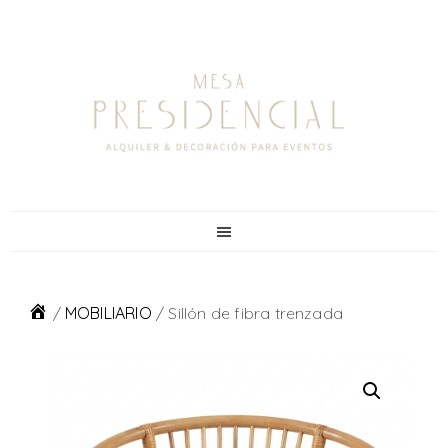
Skip
Skip
Skip
to
to
to
primary
main
footer
navigation
content
/
MOBILIARIO
/
Sillón de fibra trenzada