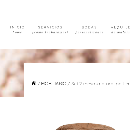
Skip
Skip
Skip
to
to
to
primary
main
footer
navigation
content
INICIO
SERVICIOS
BODAS
ALQUIL
home
¿cómo trabajamos?
personalizadas
de materi
/
MOBILIARIO
/
Set 2 mesas natural palill