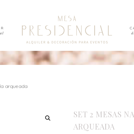
ER
C
al
d
ería arqueada
SET 2 MESAS N
ARQUEADA