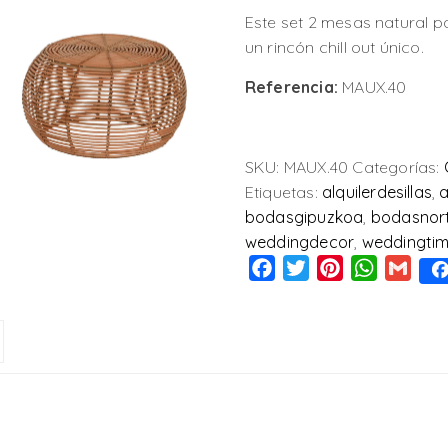
Este set 2 mesas natural pa
un rincón chill out único.
Referencia:
MAUX.40
SKU:
MAUX.40
Categorías:
Etiquetas:
alquilerdesillas
,
a
bodasgipuzkoa
,
bodasnor
weddingdecor
,
weddingti
Facebook
Twitter
Pinterest
WhatsAp
Gmai