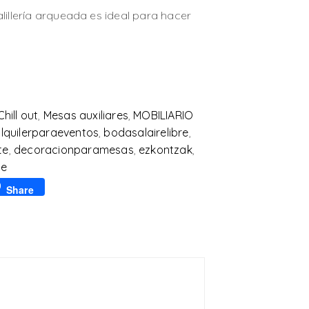
lillería arqueada es ideal para hacer
Chill out
,
Mesas auxiliares
,
MOBILIARIO
lquilerparaeventos
,
bodasalairelibre
,
te
,
decoracionparamesas
,
ezkontzak
,
me
p
l
Share