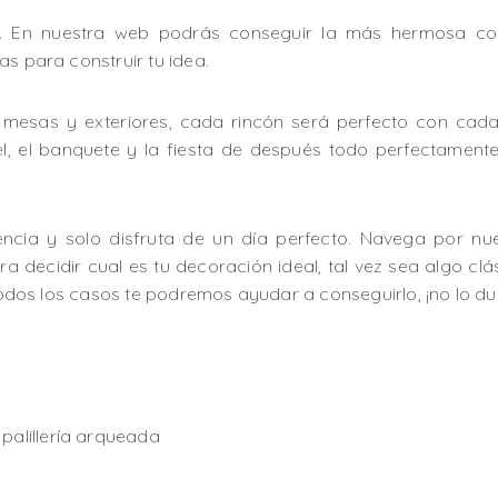
e. En nuestra web podrás conseguir la más hermosa com
as para construir tu idea.
, mesas y exteriores, cada rincón será perfecto con cada
tel, el banquete y la fiesta de después todo perfectame
encia y solo disfruta de un día perfecto. Navega por n
a decidir cual es tu decoración ideal, tal vez sea algo clás
 todos los casos te podremos ayudar a conseguirlo, ¡no lo du
 palillería arqueada