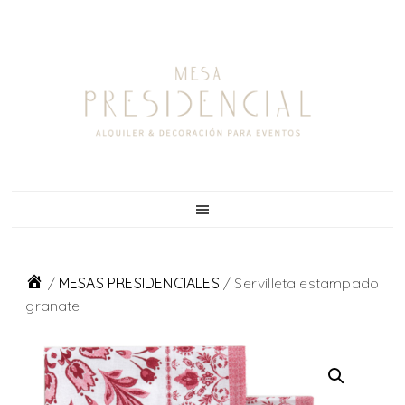
Skip
Skip
Skip
to
to
to
primary
main
footer
navigation
content
/
MESAS PRESIDENCIALES
/
Servilleta estampado
granate