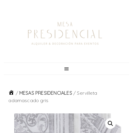
Skip
Skip
Skip
to
to
to
primary
main
footer
navigation
content
/
MESAS PRESIDENCIALES
/
Servilleta
adamascado gris