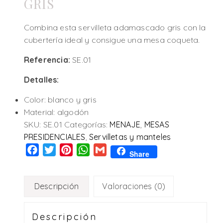
GRIS
Combina esta servilleta adamascado gris con la
cubertería ideal y consigue una mesa coqueta.
Referencia:
SE.01
Detalles:
Color: blanco y gris
Material: algodón
SKU:
SE.01
Categorías:
MENAJE
,
MESAS
PRESIDENCIALES
,
Servilletas y manteles
Facebook
Twitter
Pinterest
WhatsApp
Gmail
Share
Descripción
Valoraciones (0)
Descripción