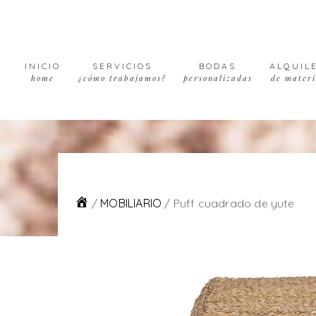
Skip
Skip
Skip
to
to
to
primary
main
footer
navigation
content
INICIO
SERVICIOS
BODAS
ALQUIL
home
¿cómo trabajamos?
personalizadas
de materi
/
MOBILIARIO
/
Puff cuadrado de yute