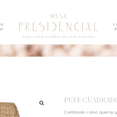
ER
C
al
d
PUFF CUADRAD
Combínalo como quieras y