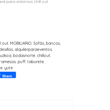
al para entornos chill out.
ll out
,
MOBILIARIO
,
Sofás, bancos,
desillas
,
alquilerparaeventos
,
puzkoa
,
bodasnorte
,
chillout
,
aramesas
,
puff
,
taburete
,
me
,
yute
p
l
Share