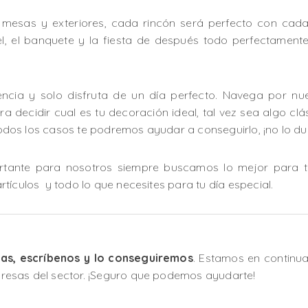
, mesas y exteriores, cada rincón será perfecto con cada
tel, el banquete y la fiesta de después todo perfectame
encia y solo disfruta de un día perfecto. Navega por n
a decidir cual es tu decoración ideal, tal vez sea algo clás
 todos los casos te podremos ayudar a conseguirlo, ¡no lo du
tante para nosotros siempre buscamos lo mejor para t
tículos y todo lo que necesites para tu día especial.
tas, escríbenos y lo conseguiremos
. Estamos en continu
resas del sector. ¡Seguro que podemos ayudarte!