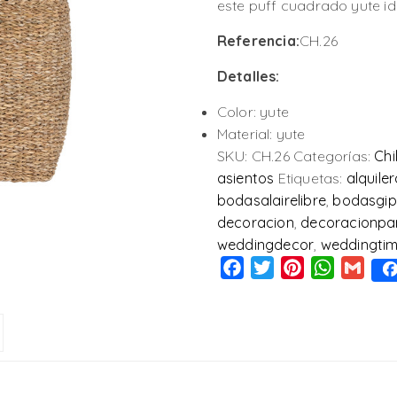
este puff cuadrado yute ide
Referencia:
CH.26
Detalles:
Color: yute
Material: yute
SKU:
CH.26
Categorías:
Chi
asientos
Etiquetas:
alquiler
bodasalairelibre
,
bodasgi
decoracion
,
decoracionp
weddingdecor
,
weddingti
Facebook
Twitter
Pinterest
WhatsAp
Gmai