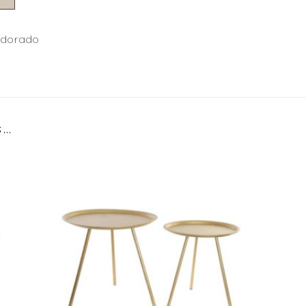
l dorado
s…