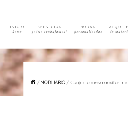
Skip
Skip
Skip
to
to
to
primary
main
footer
navigation
content
INICIO
SERVICIOS
BODAS
ALQUIL
home
¿cómo trabajamos?
personalizadas
de materi
/
MOBILIARIO
/
Conjunto mesa auxiliar me