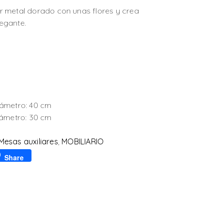
r metal dorado con unas flores y crea
egante.
iámetro: 40 cm
iámetro: 30 cm
Mesas auxiliares
,
MOBILIARIO
p
l
Share