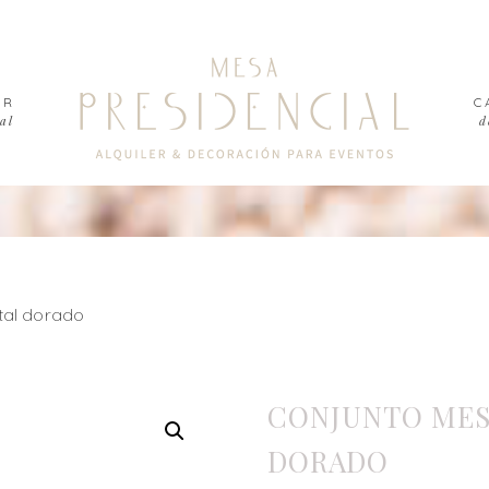
ER
C
al
d
tal dorado
CONJUNTO MES
DORADO