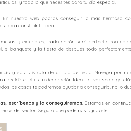
tículos y todo lo que necesites para tu día especial.
e. En nuestra web podrás conseguir la más hermosa com
as para construir tu idea.
, mesas y exteriores, cada rincón será perfecto con cada
tel, el banquete y la fiesta de después todo perfectame
encia y solo disfruta de un día perfecto. Navega por n
a decidir cual es tu decoración ideal, tal vez sea algo clás
n todos los casos te podremos ayudar a conseguirlo, no lo du
tas, escríbenos y lo conseguiremos
. Estamos en continu
resas del sector. ¡Seguro que podemos ayudarte!
S