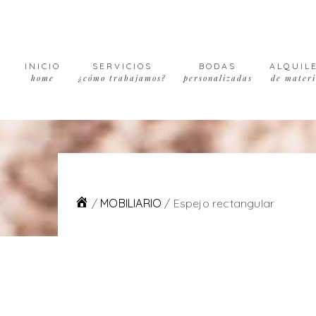
Skip
Skip
Skip
to
to
to
primary
main
footer
navigation
content
INICIO
SERVICIOS
BODAS
ALQUIL
home
¿cómo trabajamos?
personalizadas
de materi
/
MOBILIARIO
/
Espejo rectangular