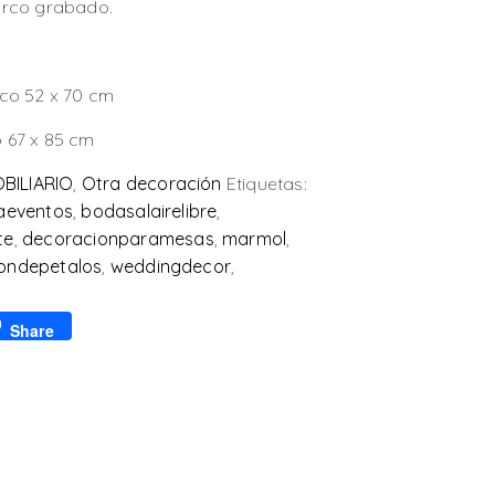
arco grabado.
co 52 x 70 cm
 67 x 85 cm
BILIARIO
,
Otra decoración
Etiquetas:
raeventos
,
bodasalairelibre
,
te
,
decoracionparamesas
,
marmol
,
condepetalos
,
weddingdecor
,
p
l
Share