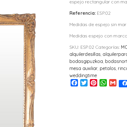
espejo rectangular con m
Referencia:
ESP.02
Medidas de espejo sin mar
Medidas espejo con marco
SKU:
ESP.02
Categorías:
MO
alquilerdesillas
,
alquilerpa
bodasgipuzkoa
,
bodasnor
mesa auxiliar
,
petalos
,
rin
weddingtime
Facebook
Twitter
Pinterest
WhatsAp
Gmai