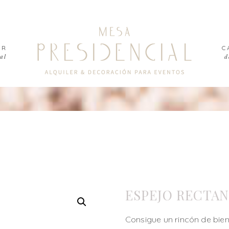
ER
C
al
d
ESPEJO RECTA
Consigue un rincón de bien