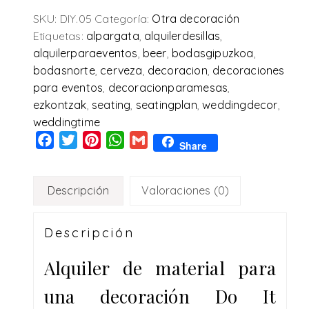
SKU:
DIY.05
Categoría:
Otra decoración
Etiquetas:
alpargata
,
alquilerdesillas
,
alquilerparaeventos
,
beer
,
bodasgipuzkoa
,
bodasnorte
,
cerveza
,
decoracion
,
decoraciones
para eventos
,
decoracionparamesas
,
ezkontzak
,
seating
,
seatingplan
,
weddingdecor
,
weddingtime
Facebook
Twitter
Pinterest
WhatsApp
Gmail
Share
Descripción
Valoraciones (0)
Descripción
Alquiler de material para
una decoración Do It