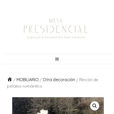
Skip
Skip
Skip
to
to
to
primary
main
footer
navigation
content
/
MOBILIARIO
/
Otra decoración
/
Rincón de
pétalos romántico