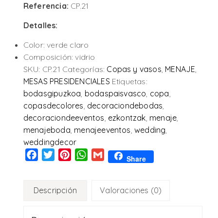
Referencia:
CP.21
Detalles:
Color: verde claro
Composición: vidrio
SKU:
CP.21
Categorías:
Copas y vasos
,
MENAJE
,
MESAS PRESIDENCIALES
Etiquetas:
bodasgipuzkoa
,
bodaspaisvasco
,
copa
,
copasdecolores
,
decoraciondebodas
,
decoraciondeeventos
,
ezkontzak
,
menaje
,
menajeboda
,
menajeeventos
,
wedding
,
weddingdecor
Facebook
Twitter
Pinterest
WhatsApp
Gmail
Share
Descripción
Valoraciones (0)