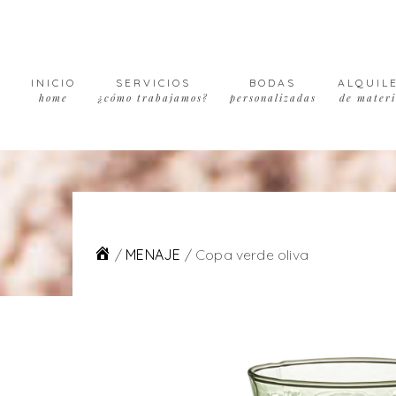
Skip
Skip
Skip
to
to
to
primary
main
footer
navigation
content
INICIO
SERVICIOS
BODAS
ALQUIL
home
¿cómo trabajamos?
personalizadas
de materi
/
MENAJE
/
Copa verde oliva