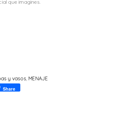
ial que imagines.
as y vasos
,
MENAJE
p
l
Share