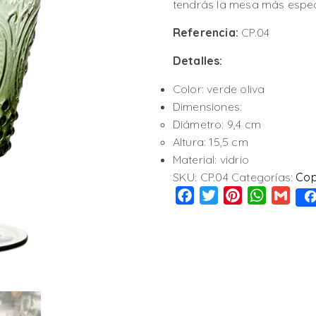
tendrás la mesa más espec
Referencia:
CP.04
Detalles:
Color: verde oliva
Dimensiones:
Diámetro: 9,4 cm
Altura: 15,5 cm
Material: vidrio
SKU:
CP.04
Categorías:
Cop
Facebook
Twitter
Pinterest
WhatsAp
Gmai