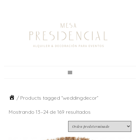
Skip
Skip
Skip
to
to
to
primary
main
footer
navigation
content
/
Products tagged “weddingdecor”
Mostrando 13–24 de 169 resultados