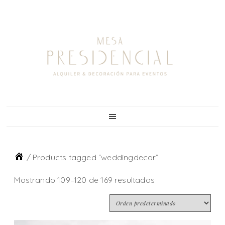
Skip
Skip
Skip
to
to
to
primary
main
footer
navigation
content
/
Products tagged “weddingdecor”
Mostrando 109–120 de 169 resultados