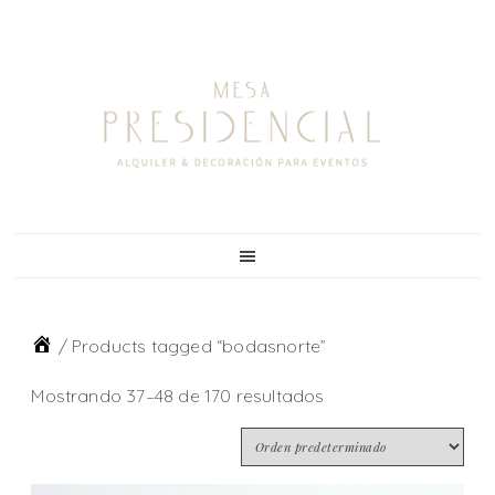
Skip
Skip
Skip
to
to
to
primary
main
footer
navigation
content
/
Products tagged “bodasnorte”
Mostrando 37–48 de 170 resultados